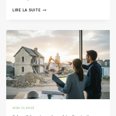
INSTALLATION
LIRE LA SUITE
D’ASSAINISSEMENT
INDIVIDUEL
À
ROCHEFORT
:
CONFORMITÉ
ET
MISE
EN
ŒUVRE
NON CLASSÉ