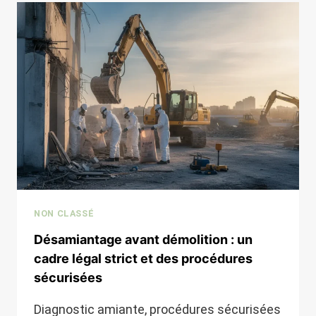
D’UNE
MAISON
EN
CHARENTE-
MARITIME
?
NON CLASSÉ
Désamiantage avant démolition : un
cadre légal strict et des procédures
sécurisées
Diagnostic amiante, procédures sécurisées