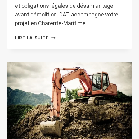
et obligations légales de désamiantage
avant démolition. DAT accompagne votre
projet en Charente-Maritime.
DÉSAMIANTAGE
LIRE LA SUITE
AVANT
DÉMOLITION
:
UN
CADRE
LÉGAL
STRICT
ET
DES
PROCÉDURES
SÉCURISÉES