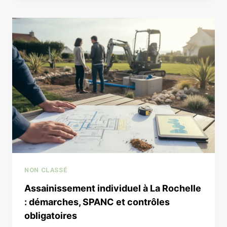
:
QUELLE
APPROCHE
CHOISIR
POUR
VOTRE
PROJET
?
NON CLASSÉ
Assainissement individuel à La Rochelle
: démarches, SPANC et contrôles
obligatoires