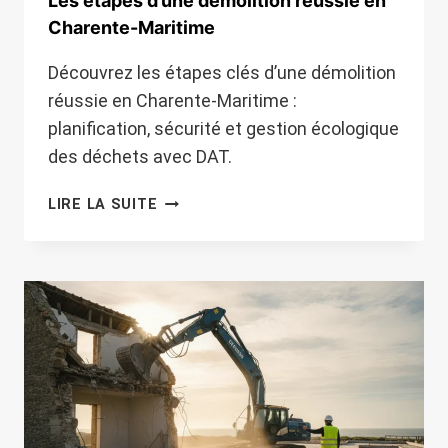
Les étapes d’une démolition réussie en
Charente-Maritime
Découvrez les étapes clés d’une démolition
réussie en Charente-Maritime :
planification, sécurité et gestion écologique
des déchets avec DAT.
LES
LIRE LA SUITE
ÉTAPES
D’UNE
DÉMOLITION
RÉUSSIE
EN
CHARENTE-
MARITIME