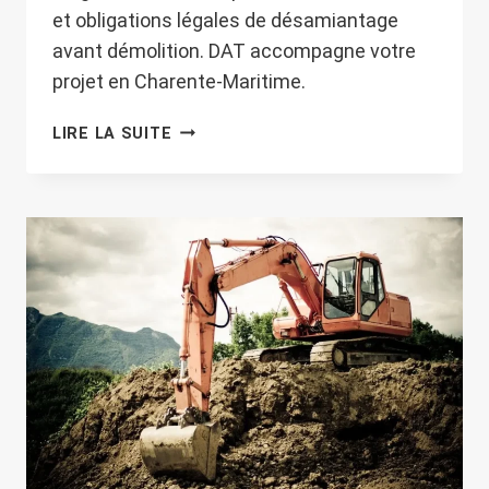
et obligations légales de désamiantage
avant démolition. DAT accompagne votre
projet en Charente-Maritime.
DÉSAMIANTAGE
LIRE LA SUITE
AVANT
DÉMOLITION
:
UN
CADRE
LÉGAL
STRICT
ET
DES
PROCÉDURES
SÉCURISÉES