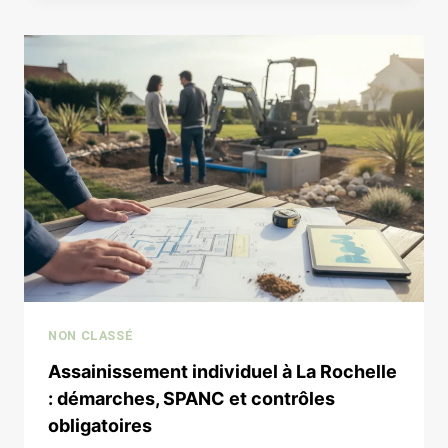
:
QUELLE
APPROCHE
CHOISIR
POUR
VOTRE
PROJET
?
NON CLASSÉ
Assainissement individuel à La Rochelle
: démarches, SPANC et contrôles
obligatoires