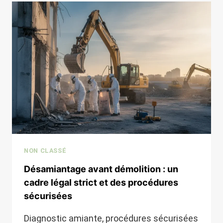
D’UNE
MAISON
EN
CHARENTE-
MARITIME
?
NON CLASSÉ
Désamiantage avant démolition : un
cadre légal strict et des procédures
sécurisées
Diagnostic amiante, procédures sécurisées