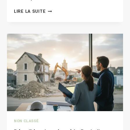
INSTALLATION
LIRE LA SUITE
D’ASSAINISSEMENT
INDIVIDUEL
À
ROCHEFORT
:
CONFORMITÉ
ET
MISE
EN
ŒUVRE
NON CLASSÉ