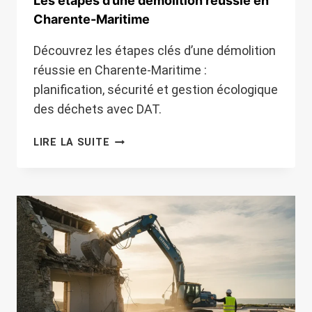
Les étapes d’une démolition réussie en
Charente-Maritime
Découvrez les étapes clés d’une démolition
réussie en Charente-Maritime :
planification, sécurité et gestion écologique
des déchets avec DAT.
LES
LIRE LA SUITE
ÉTAPES
D’UNE
DÉMOLITION
RÉUSSIE
EN
CHARENTE-
MARITIME