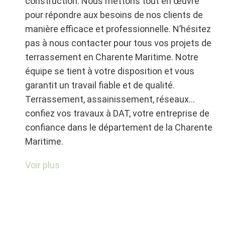
construction. Nous mettons tout en œuvre
pour répondre aux besoins de nos clients de
manière efficace et professionnelle. N’hésitez
pas à nous contacter pour tous vos projets de
terrassement en Charente Maritime. Notre
équipe se tient à votre disposition et vous
garantit un travail fiable et de qualité.
Terrassement, assainissement, réseaux…
confiez vos travaux à DAT, votre entreprise de
confiance dans le département de la Charente
Maritime.
Assainissement individuel
Voir plus
en Charente-Maritime
Vous êtes à la recherche d’une entreprise
spécialisée dans les travaux d’assainissement