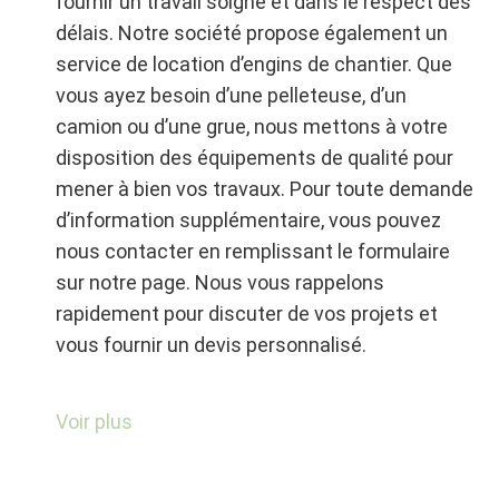
fournir un travail soigné et dans le respect des
particuliers que des professionnels, et
délais. Notre société propose également un
sommes en mesure de répondre à tous types
service de location d’engins de chantier. Que
de projets. Le département de Charente
vous ayez besoin d’une pelleteuse, d’un
Maritime est notre terrain de jeu, et nous
camion ou d’une grue, nous mettons à votre
mettons tout en œuvre pour contribuer à son
disposition des équipements de qualité pour
développement en réalisant des travaux
mener à bien vos travaux. Pour toute demande
d’assainissement de qualité.
d’information supplémentaire, vous pouvez
nous contacter en remplissant le formulaire
N’hésitez pas à nous contacter dès
sur notre page. Nous vous rappelons
maintenant via notre page dédiée ou à nous
rapidement pour discuter de vos projets et
téléphoner au numéro indiqué sur notre site
vous fournir un devis personnalisé.
internet. Nous nous ferons un plaisir de vous
renseigner et de vous accompagner dans la
Faites confiance à notre entreprise de travaux
Voir plus
réalisation de votre projet. Nous vous invitons
publics en Charente Maritime pour tous vos
également à consulter notre site internet pour
travaux de terrassement, d’assainissement et