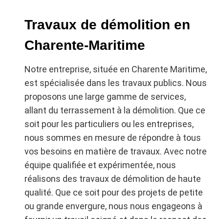
individuel en Charente Maritime ? Ne cherchez
Travaux de démolition en
plus, vous êtes au bon endroit ! Notre société,
DAT, est votre partenaire de confiance pour la
Charente-Maritime
réalisation de tous vos travaux
d’assainissement. Avec une expertise
Notre entreprise, située en Charente Maritime,
reconnue et une expérience solide dans le
est spécialisée dans les travaux publics. Nous
domaine, nous sommes en mesure de vous
proposons une large gamme de services,
proposer des solutions sur mesure, adaptées
allant du terrassement à la démolition. Que ce
à vos besoins et à votre budget. Que ce soit
soit pour les particuliers ou les entreprises,
pour la construction d’un assainissement
nous sommes en mesure de répondre à tous
individuel, la mise en place de réseaux
vos besoins en matière de travaux. Avec notre
d’assainissement, l’aménagement de voiries
équipe qualifiée et expérimentée, nous
ou encore des travaux de terrassement, notre
réalisons des travaux de démolition de haute
équipe de professionnels qualifiés met tout en
qualité. Que ce soit pour des projets de petite
œuvre pour vous garantir un service de qualité.
ou grande envergure, nous nous engageons à
Nous intervenons aussi bien auprès des