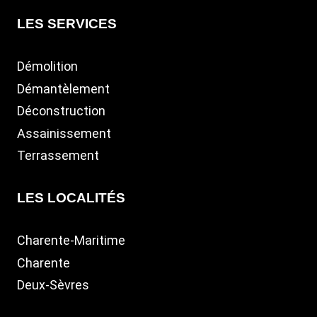
sommes toujours à l’écoute de vos besoins et
LES SERVICES
nous vous offrons des solutions adaptées à
vos projets. N’hésitez pas à faire appel à notre
Démolition
service pour tous vos travaux en Charente
Démantèlement
Maritime comme à
La Rochelle,
Rochefort
ou
Déconstruction
Saintes
. Une visite sur notre site internet dédié
Assainissement
vous permettra de découvrir plus en détail nos
prestations et de prendre contact avec notre
Terrassement
équipe. Nous serons ravis de vous
accompagner dans vos projets et de vous
LES LOCALITÉS
offrir une expérience agréable.
Charente-Maritime
Charente
Deux-Sèvres