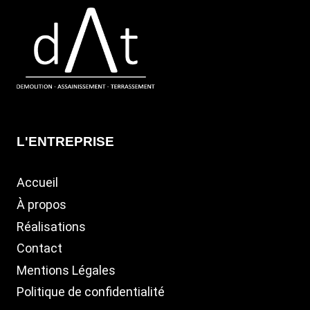
l’assainissement et la déconstruction. Qu’il
s’agisse de travaux pour les particuliers ou les
collectivités, nous avons les compétences et
les équipements nécessaires pour mener à
bien vos projets.
Grâce à notre entreprise DAT, nous sommes
L'ENTREPRISE
en mesure de répondre à tous vos besoins.
Nous mettons à votre disposition un service
Accueil
de location d’engins pour faciliter vos travaux.
À propos
Que ce soit pour un simple terrassement ou
Réalisations
une intervention plus complexe, nous avons
les équipements adaptés à vos besoins. Nous
Contact
sommes fiers de notre réputation et de la
Mentions Légales
satisfaction de nos clients. La qualité de notre
Politique de confidentialité
travail est notre priorité. C’est pourquoi nous