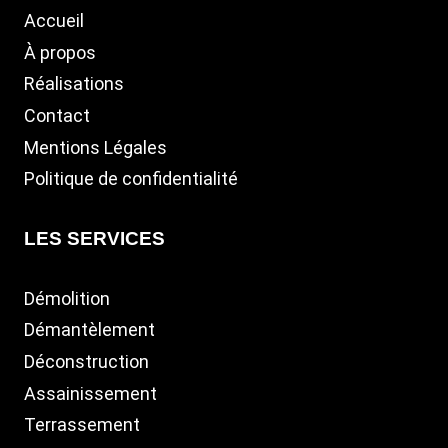
pour des travaux de démolition, de rénovation
Accueil
ou de réalisation, l’entreprise DAT est à votre
À propos
disposition à Saintes et dans tout le
Réalisations
département de la Charente-Maritime.
Contact
Mentions Légales
Politique de confidentialité
LES SERVICES
Démolition
Démantèlement
Déconstruction
Assainissement
Terrassement