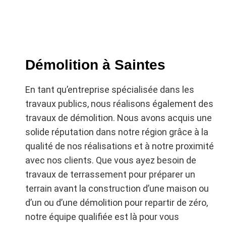
Entreprise spécialisée dans les travaux de
terrassement, assainissement, démolition et
déconstruction, nous intervenons à Saintes et
Démolition à Saintes
dans les environs de la Charente-Maritime,
comme
Cognac
,
Rochefort
ou
La Rochelle
.
En tant qu’entreprise spécialisée dans les
Que vous soyez particulier ou professionnel,
travaux publics, nous réalisons également des
nous mettons à votre disposition notre
travaux de démolition. Nous avons acquis une
expérience. Nous sommes en mesure
solide réputation dans notre région grâce à la
d’effectuer tous les travaux d’assainissement
qualité de nos réalisations et à notre proximité
individuel nécessaires, que ce soit pour la
avec nos clients. Que vous ayez besoin de
construction d’une maison, l’aménagement
travaux de terrassement pour préparer un
d’un terrain ou la réalisation de travaux publics.
terrain avant la construction d’une maison ou
Notre équipe qualifiée et équipée des derniers
d’un ou d’une démolition pour repartir de zéro,
équipements assure une intervention rapide et
notre équipe qualifiée est là pour vous
efficace. Nous proposons des services