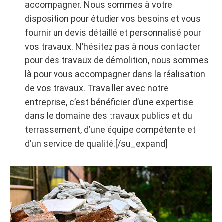
accompagner. Nous sommes à votre
répondant aux normes en vigueur. Que ce soit
disposition pour étudier vos besoins et vous
pour une rénovation ou une installation neuve,
fournir un devis détaillé et personnalisé pour
nous assurons la réalisation de tous les
vos travaux. N’hésitez pas à nous contacter
travaux nécessaires pour garantir un
pour des travaux de démolition, nous sommes
assainissement efficace et respectueux de
là pour vous accompagner dans la réalisation
l’environnement. Pour tous vos besoins en
de vos travaux. Travailler avec notre
travaux de terrassement, assainissement,
entreprise, c’est bénéficier d’une expertise
démolition, construction et rénovation à
dans le domaine des travaux publics et du
Saintes et ses alentours. Notre entreprise met
terrassement, d’une équipe compétente et
tout en œuvre pour vous offrir des prestations
d’un service de qualité.[/su_expand]
de qualité, dans le respect des délais et des
normes en vigueur.