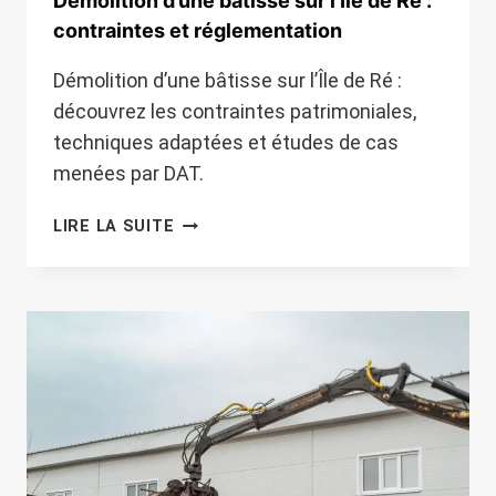
Démolition d’une bâtisse sur l’Île de Ré :
contraintes et réglementation
Démolition d’une bâtisse sur l’Île de Ré :
découvrez les contraintes patrimoniales,
techniques adaptées et études de cas
menées par DAT.
DÉMOLITION
LIRE LA SUITE
D’UNE
BÂTISSE
SUR
L’ÎLE
DE
RÉ
:
CONTRAINTES
ET
RÉGLEMENTATION