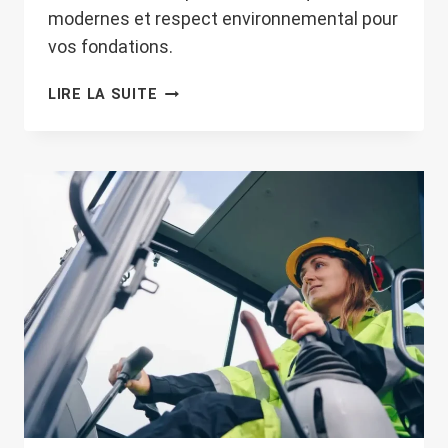
modernes et respect environnemental pour
vos fondations.
TERRASSEMENT
LIRE LA SUITE
POUR
CONSTRUCTION
NEUVE
À
NIORT
:
CONFIEZ
VOS
TRAVAUX
À
NOS
EXPERTS