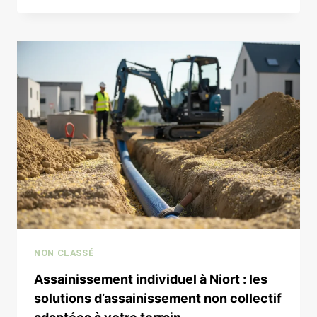
SITE
AGRICOLE
À
NIORT
:
RÉCUPÉRATION
ET
VALORISATION
DES
MATÉRIAUX
NON CLASSÉ
Assainissement individuel à Niort : les
solutions d’assainissement non collectif