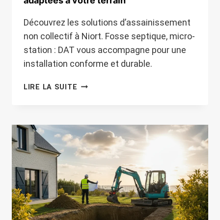
adaptées à votre terrain
Découvrez les solutions d’assainissement
non collectif à Niort. Fosse septique, micro-
station : DAT vous accompagne pour une
installation conforme et durable.
ASSAINISSEMENT
LIRE LA SUITE
INDIVIDUEL
À
NIORT
:
LES
SOLUTIONS
D’ASSAINISSEMENT
NON
COLLECTIF
ADAPTÉES
À