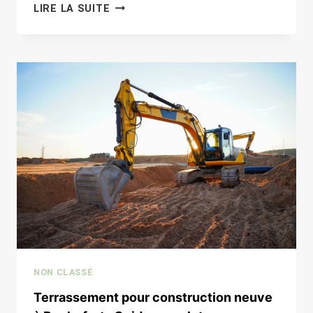
DÉCONSTRUCTION
LIRE LA SUITE
DE
BÂTIMENTS
COMMERCIAUX
EN
CHARENTE-
MARITIME
AVEC
DAT
NON CLASSÉ
Terrassement pour construction neuve