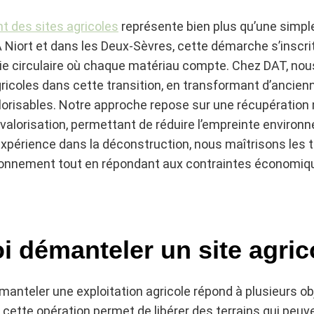
 des sites agricoles
représente bien plus qu’une simpl
 Niort et dans les Deux-Sèvres, cette démarche s’inscri
ie circulaire où chaque matériau compte. Chez DAT, n
gricoles dans cette transition, en transformant d’ancienn
lorisables. Notre approche repose sur une récupération
 valorisation, permettant de réduire l’empreinte enviro
expérience dans la déconstruction, nous maîtrisons les 
ironnement tout en répondant aux contraintes économiq
 démanteler un site agric
manteler une exploitation agricole répond à plusieurs obj
cette opération permet de libérer des terrains qui peuve