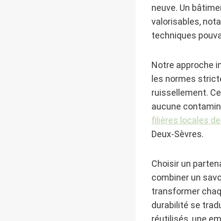
neuve. Un bâtimen
valorisables, not
techniques pouvan
Notre approche i
les normes strict
ruissellement. Ce
aucune contaminat
filières locales d
Deux-Sèvres.
Choisir un parte
combiner un savoi
transformer chaq
durabilité se tra
réutilisés, une e