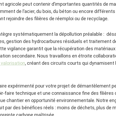
t agricole peut contenir d’importantes quantités de ma
amment de l’acier, du bois, du béton ou encore différen
t rejoindre des filières de réemploi ou de recyclage.
ntègre systématiquement la dépollution préalable : dé
es, gestion des hydrocarbures résiduels et traitement 
tte vigilance garantit que la récupération des matériaux
ion secondaire. Nous travaillons en étroite collaborat
e valorisation
, créant des circuits courts qui dynamisent
naire expérimenté pour votre projet de démantèlement p
r-faire technique et une connaissance fine des filières
ue chantier en opportunité environnementale. Notre e
duit par des bénéfices réels : moins de déchets, plus de 
mpreinte carbone maîtrisée.