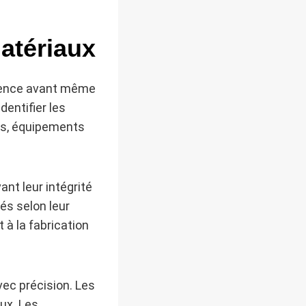
atériaux
mmence avant même
dentifier les
es, équipements
nt leur intégrité
és selon leur
 à la fabrication
ec précision. Les
eux. Les