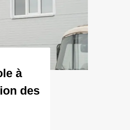
le à
tion des