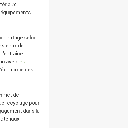
tériaux
ts équipements
samiantage selon
des eaux de
 n’entraîne
ion avec
les
 l’économie des
ermet de
 de recyclage pour
ngagement dans la
matériaux