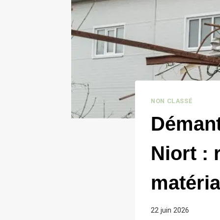
NON CLASSÉ
Démantè
Niort :
matéri
22 juin 2026