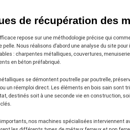
ues de récupération des m
efficace repose sur une méthodologie précise qui co
 pelle. Nous réalisons d’abord une analyse du site pour i
ables : charpentes métalliques, couvertures, menuiseri
ents en béton préfabriqué.
talliques se démontent poutrelle par poutrelle, préserva
ou un réemploi direct. Les éléments en bois sain sont tri
at, destinés soit à une seconde vie en construction, soit
clés.
importants, nos machines spécialisées interviennent av
arent les différents types de métaux ferreux et non ferr