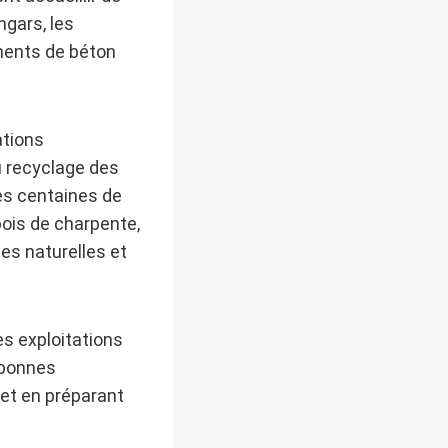
ngars, les
ments de béton
ations
u recyclage des
des centaines de
bois de charpente,
ces naturelles et
es exploitations
 bonnes
 et en préparant