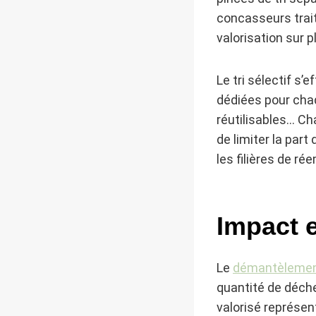
concasseurs trait
valorisation sur p
Le tri sélectif s
dédiées pour chaq
réutilisables… Ch
de limiter la par
les filières de ré
Impact e
Le
démantèlement 
quantité de déche
valorisé représen