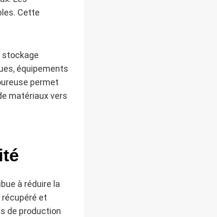
bles. Cette
de stockage
iques, équipements
igoureuse permet
 de matériaux vers
ité
ibue à réduire la
 récupéré et
as de production