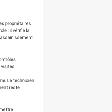
s propriétaires
e : il vérifie la
 d’assainissement
ontrôles
 visites
me. Le technicien
ement reste
emettre