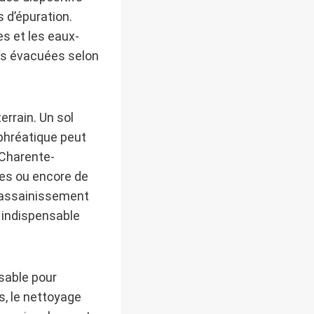
 d’épuration.
s et les eaux-
uis évacuées selon
rrain. Un sol
 phréatique peut
 Charente-
les ou encore de
d’assainissement
 indispensable
nsable pour
, le nettoyage