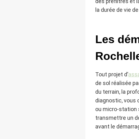
des préfiltres et
la durée de vie de 
Les dém
Rochell
Tout projet d’
assa
de sol réalisée p
du terrain, la pro
diagnostic, vous c
ou micro-station s
transmettre un do
avant le démarra