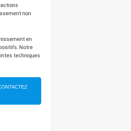
sactions
nissement non
inissement en
positifs. Notre
aintes techniques
 CONTACTEZ