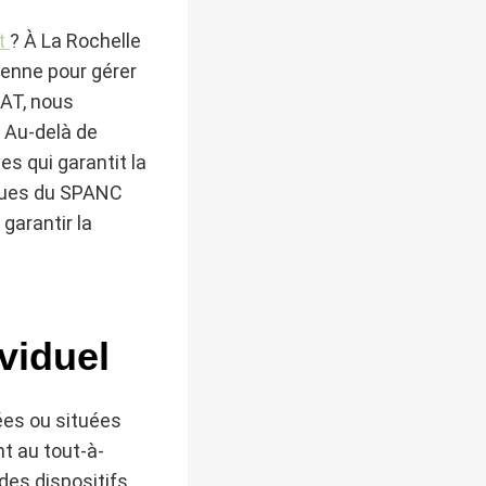
nt
? À La Rochelle
renne pour gérer
AT, nous
 Au-delà de
es qui garantit la
diques du SPANC
garantir la
viduel
ées ou situées
t au tout-à-
des dispositifs