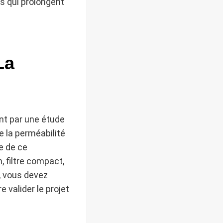
es qui prolongent
La
t par une étude
e la perméabilité
se de ce
, filtre compact,
i, vous devez
valider le projet