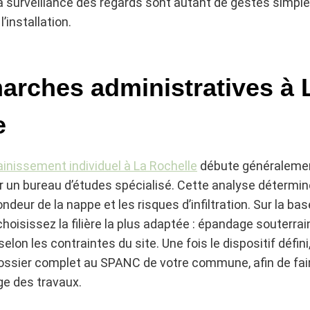
 la surveillance des regards sont autant de gestes simpl
l’installation.
arches administratives à 
e
inissement individuel à La Rochelle
débute généralemen
ar un bureau d’études spécialisé. Cette analyse détermin
fondeur de la nappe et les risques d’infiltration. Sur la ba
hoisissez la filière la plus adaptée : épandage souterrain
elon les contraintes du site. Une fois le dispositif défin
ssier complet au SPANC de votre commune, afin de faire 
ge des travaux.