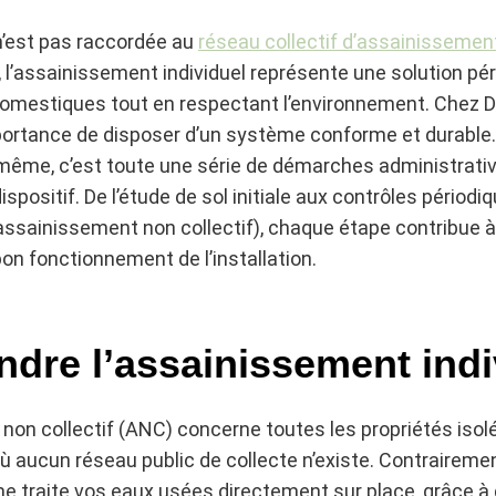
n’est pas raccordée au
réseau collectif d’assainisseme
, l’assainissement individuel représente une solution pé
omestiques tout en respectant l’environnement. Chez D
ortance de disposer d’un système conforme et durable.
le-même, c’est toute une série de démarches administrativ
 dispositif. De l’étude de sol initiale aux contrôles pério
’assainissement non collectif), chaque étape contribue à 
bon fonctionnement de l’installation.
dre l’assainissement indi
non collectif (ANC) concerne toutes les propriétés isol
 aucun réseau public de collecte n’existe. Contrairemen
me traite vos eaux usées directement sur place, grâce à 